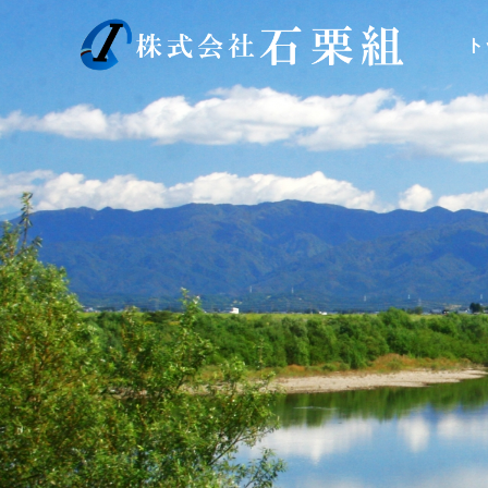
内
容
ト
を
ス
キ
ッ
プ